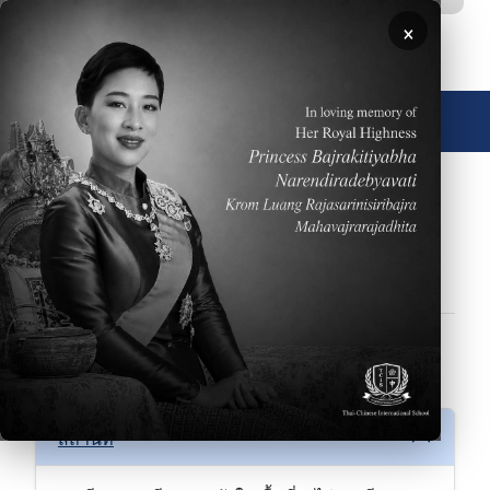
ข้ามไปยังเนื้อหาหลัก
×
🌐 ประเทศไทย
FAQs
การรับเข้าศึกษา
กีฬา
ข้อมูลเบื้องต้น
ด้านการศึกษา
ปฏิทินโรงเรียน
ศิลปะการแสดง
สถานที่
สถานที่
สถานที่