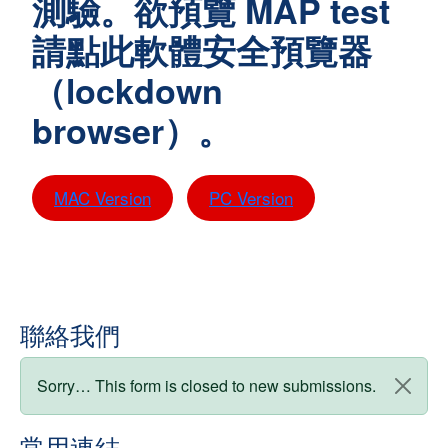
測驗。欲預覽 MAP test
請點此軟體安全預覽器
（lockdown
browser）。
MAC Version
PC Version
聯絡我們
狀態訊息
Sorry… This form is closed to new submissions.
常用連結