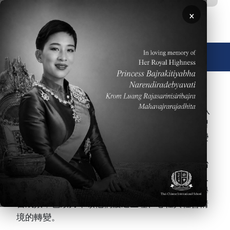
移至主內容
×
🌐 中文，傳統
圖片
泰國中華國際學校（TCIS）中學部提供五年級至八
年級學生高水準的課程、有效的教學及完善的學習
成效評量機制。中學階段是青少年生理及心理蛻變
的關鍵期，因此本校特別注重每個中學部的個體，
並以培養學生學習能力、引領學生自我探索及陶冶
學生品格為具體目標，協助他們銜接高中的課程及
生活。本校中學部的教學目標不只侷限於學生的學
習成效，也致力帶領他們渡過生理、心裡與社會情
境的轉變。