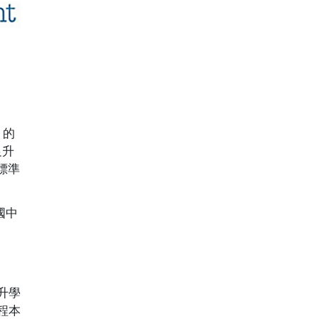
 的
足升
標準
國中
。
升學
程本