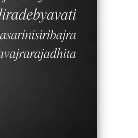
2023-2024 行事曆
韓文
課後輔導
教師
Sports
言能
餐廳菜單
 考
。
校園刊物
保健室