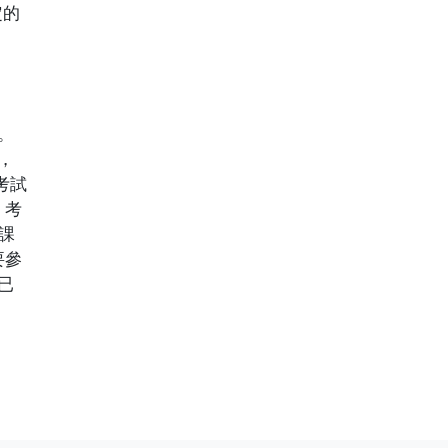
定的
。
，
考試
 考
個課
要參
已