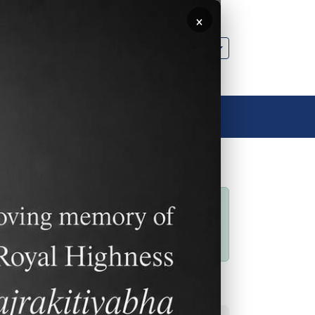
×
🌐 中文，傳統
聯絡我們
聯絡我們
狀態訊息
Sorry… This form is
closed to new
程標
submissions.
生
能
常用連結
之