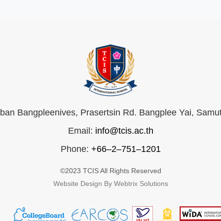
an Bangpleenives, Prasertsin Rd. Bangplee Yai, Samu
Email:
info@tcis.ac.th
Phone:
+66–2–751–1201
©2023 TCIS All Rights Reserved
Website Design By Webtrix Solutions