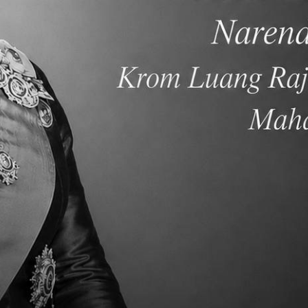
力。
語、中文及泰語之外，本校學生還會於高中期間修習日文、
地運用三至五種語言。
S 彈性的教學制度。本校採取小班教學的模式進行教學，以利
的教學內容。
性且有順序性地學習語言，並於畢業前達到美制課程對於語
（AP 課程）供學生選修。除此之外，學校亦提供學生參與 AP
。這些極具挑戰性的課程足以展現學校對於課程設計的努力