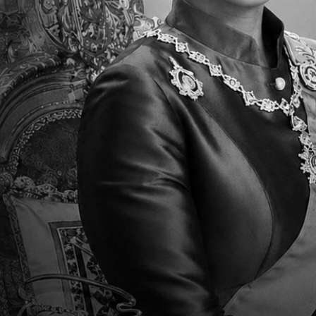
外，還要具備跨文化學科性知識的交際能
學校培育使用三至五種語言的人。除了英
等語言課程。因此，本校畢業生多能流利
學生在學業上優越的表現皆出自於 TCI
辨別每位學生的個別差異，並且設計適性
學校所提供的學習鷹架得以讓學生有邏輯
力的要求。
本校高中部目前設有 11 門大學先修課程
試的機會，進而讓學生優先取得大學學分
基於美國共同核心課程之標準的課程規劃