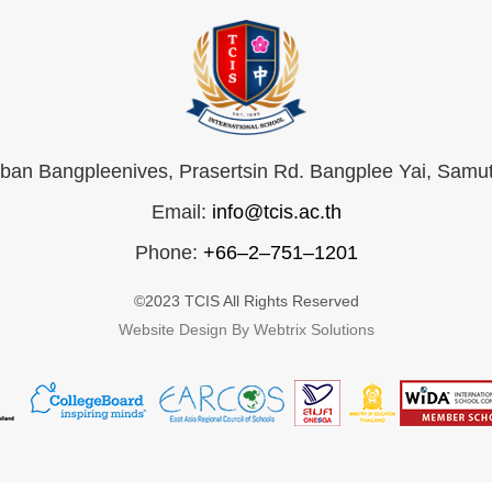
an Bangpleenives, Prasertsin Rd. Bangplee Yai, Samu
Email:
info@tcis.ac.th
Phone:
+66–2–751–1201
©2023 TCIS All Rights Reserved
Website Design By Webtrix Solutions