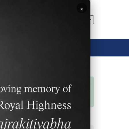
×
🌐 中文，傳統
聯絡我們
聯絡我們
狀態訊息
Sorry… This form is
closed to new
submissions.
常用連結