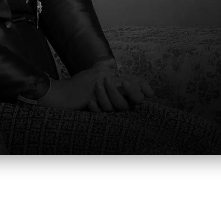
貴子弟在學校學習各方面的問題，請不吝寫信到
TCISPA@tcis.ac.t
通過官方Line群組發布消息並在www.tcis.ac.th/tcis-