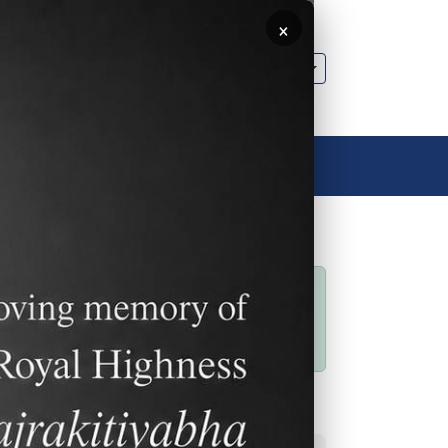
×
🌐 ประเทศไทย
ลิงค์อื่นๆ
ติดต่อเรา
ติดต่อเรา
สถานะข้อความ
Sorry… This form is
closed to new
submissions.
ลิงค์ที่พบบ่อย