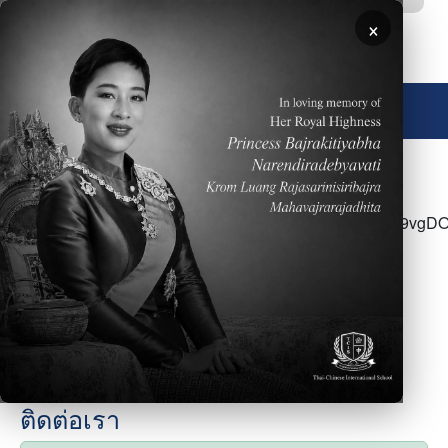
ข้ามไปยังเนื้อหาหลัก
×
🌐 ประเทศไทย
<p>Click <a
href="https://docs.google.com/document/d/1lEygKy19vgDO
NxgYUDq9S3s-vWmsoire9SUyYPh7I8/edit?
usp=sharing">here</a> for the week of April
17&nbsp;- Parent Newsletter</p>
ติดต่อเรา