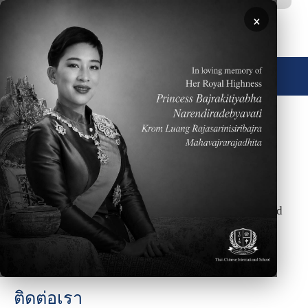
ข้ามไปยังเนื้อหาหลัก
×
🌐 ประเทศไทย
May 30, 2016
Congratulations Class of 2016! Our graduating class
of High School seniors are now on their way to
colleges and universities in Asia, Europe, Canada and
the United States. We wish them all the best!
ติดต่อเรา