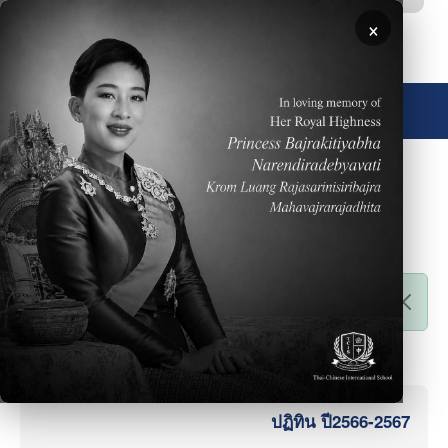
ข้ามไปยังเนื้อหาหลัก
×
🌐 ประเทศไทย
ติดต่อเรา
สถานะข้อความ
Sorry… This form is closed to new submissions.
ลิงค์ที่พบบ่อย
ปฏิทิน ปี2566-2567