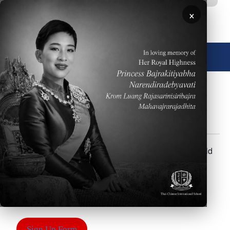
ข้ามไปยังเนื้อหาหลัก
×
🌐 ประเทศไทย
เกี่ยว
นโยบาย
ปฏิทิน
สมัครร่วม
กับ
2568-
โปรแกรม
เรา
2569
Body
Please select the classes you want to enroll your child
in and sign up using the forms below.
1. ACADEMIC ENRICHMENT
CLASSES SIGN-UP FORM
Sign Up Form