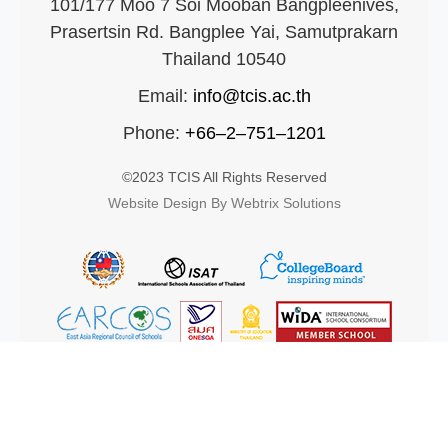
101/177 Moo 7 Soi Mooban Bangpleenives,
Prasertsin Rd. Bangplee Yai, Samutprakarn
Thailand 10540
Email:
info@tcis.ac.th
Phone:
+66–2–751–1201
©2023 TCIS All Rights Reserved
Website Design By Webtrix Solutions