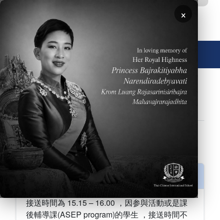
移至主內容
×
🌐 中文，傳統
FAQs
學校行事曆
學術專區
常見問題
招生資訊
表演藝術
設備
運動員
學校行事曆
接送學生時間 為何?
接送時間為 15.15 – 16.00 ，因参與活動或是課
後輔導課(ASEP program)的學生 ，接送時間不