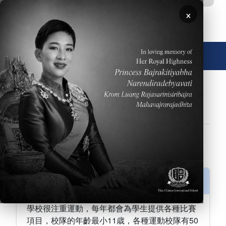
移至主內容
×
🌐 中文，傳統
FAQs
學校行事曆
學術專區
常見問題
招生資訊
表演藝術
設備
運動員
運動員
運動
學校很注重運動，每年都會為學生提供各種比賽
項目，校隊的年齡最小11歳，各種運動校隊有50