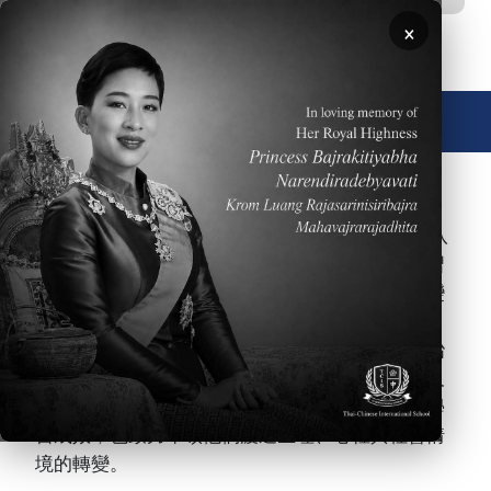
移至主內容
×
🌐 中文，傳統
圖片
泰國中華國際學校（TCIS）中學部提供五年級至八
年級學生高水準的課程、有效的教學及完善的學習
成效評量機制。中學階段是青少年生理及心理蛻變
的關鍵期，因此本校特別注重每個中學部的個體，
並以培養學生學習能力、引領學生自我探索及陶冶
學生品格為具體目標，協助他們銜接高中的課程及
生活。本校中學部的教學目標不只侷限於學生的學
習成效，也致力帶領他們渡過生理、心裡與社會情
境的轉變。