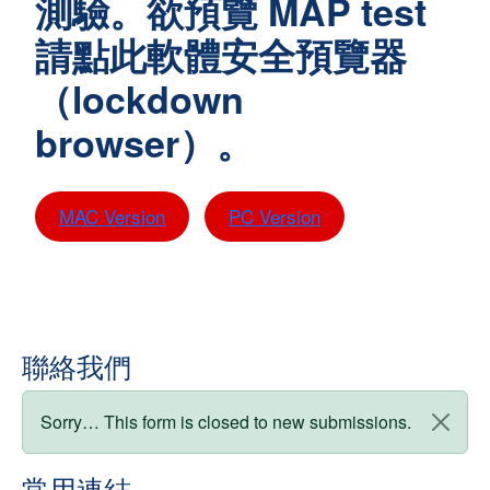
測驗。欲預覽 MAP test
請點此軟體安全預覽器
（lockdown
browser）。
MAC Version
PC Version
聯絡我們
狀態訊息
Sorry… This form is closed to new submissions.
常用連結