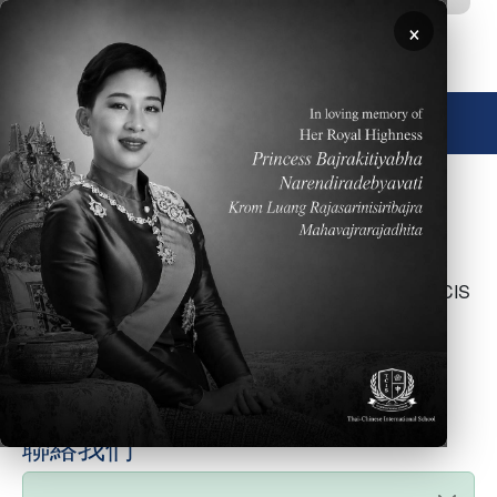
移至主內容
×
🌐 中文，傳統
Submitted by
Webtrix
on
週六, 29 十一月 2025 - 18:10
是的。本校是美國、台灣及泰國教育部認證之學校。TCIS
也是東亞地區海外學校委員會的會員。
FAQ Type
About
聯絡我們