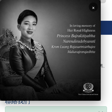
移至主內容
×
🌐 中文，傳統
Submitted by
Webtrix
on
週一, 1 十二月 2025 - 10:12
是的，TCIS 為一所私立的、非宗教的、非盈利的，且男、
女兼收的學校。
FAQ Type
About
聯絡我們